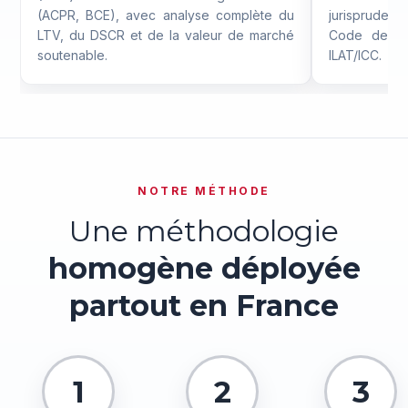
(ACPR, BCE), avec analyse complète du
jurispruden
LTV, du DSCR et de la valeur de marché
Code de co
soutenable.
ILAT/ICC.
NOTRE MÉTHODE
Une méthodologie
homogène déployée
partout en France
1
2
3