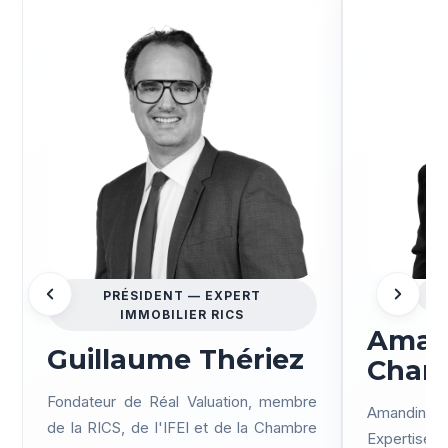
PRÉSIDENT — EXPERT
EX
IMMOBILIER RICS
Aman
Guillaume Thériez
Charp
Fondateur de Réal Valuation, membre
Amandine
de la RICS, de l'IFEI et de la Chambre
Expertise a