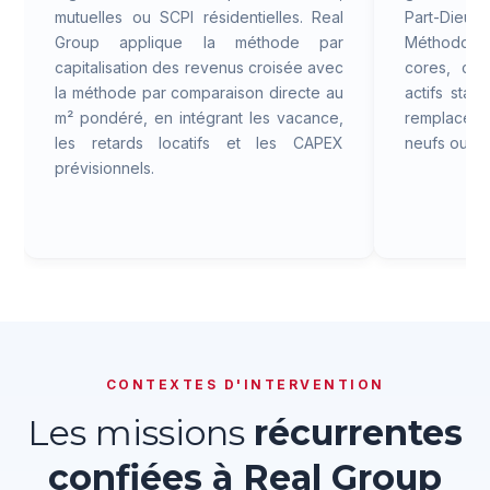
mutuelles ou SCPI résidentielles. Real
Part-Dieu, 
Group applique la méthode par
Méthodolo
capitalisation des revenus croisée avec
cores, capi
la méthode par comparaison directe au
actifs stab
m² pondéré, en intégrant les vacance,
remplacem
les retards locatifs et les CAPEX
neufs ou en
prévisionnels.
CONTEXTES D'INTERVENTION
Les missions
récurrentes
confiées à Real Group