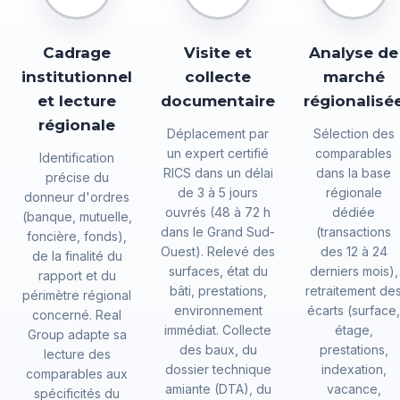
Cadrage
Visite et
Analyse de
institutionnel
collecte
marché
et lecture
documentaire
régionalisé
régionale
Déplacement par
Sélection des
un expert certifié
comparables
Identification
RICS dans un délai
dans la base
précise du
de 3 à 5 jours
régionale
donneur d'ordres
ouvrés (48 à 72 h
dédiée
(banque, mutuelle,
dans le Grand Sud-
(transactions
foncière, fonds),
Ouest). Relevé des
des 12 à 24
de la finalité du
surfaces, état du
derniers mois),
rapport et du
bâti, prestations,
retraitement de
périmètre régional
environnement
écarts (surface,
concerné. Real
immédiat. Collecte
étage,
Group adapte sa
des baux, du
prestations,
lecture des
dossier technique
indexation,
comparables aux
amiante (DTA), du
vacance,
spécificités du