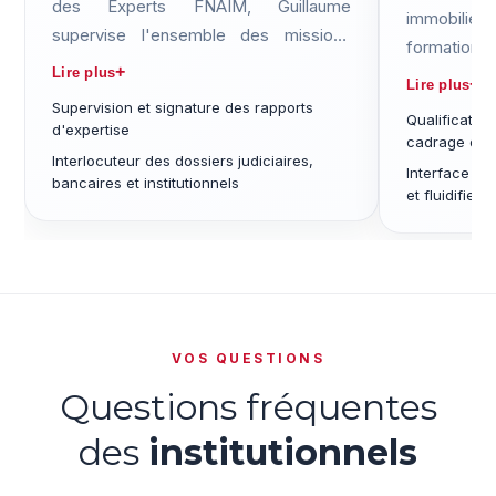
des Experts FNAIM, Guillaume
immobilier
supervise l'ensemble des missions
formation
d'expertise du cabinet et intervient sur
Lire plus
l'immobilier
Lire plus
les dossiers à enjeux dans toute la
ainsi qu'u
Supervision et signature des rapports
France.
Qualification
d'expertise
sein de str
cadrage des
Interlocuteur des dossiers judiciaires,
GIE Groupe
Interface mé
bancaires et institutionnels
et fluidifier
VOS QUESTIONS
Questions fréquentes
des
institutionnels