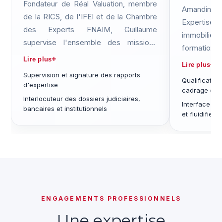
Fondateur de Réal Valuation, membre
Amandine
de la RICS, de l'IFEI et de la Chambre
Expertise a
des Experts FNAIM, Guillaume
immobilier
supervise l'ensemble des missions
formation
d'expertise du cabinet et intervient sur
Lire plus
l'immobilier
Lire plus
les dossiers à enjeux dans toute la
ainsi qu'u
Supervision et signature des rapports
France.
Qualification
d'expertise
sein de str
cadrage des
Interlocuteur des dossiers judiciaires,
GIE Groupe
Interface mé
bancaires et institutionnels
et fluidifier
ENGAGEMENTS PROFESSIONNELS
Une expertise