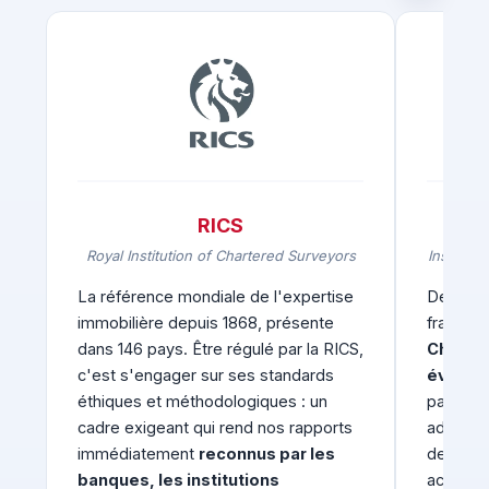
RICS
Royal Institution of Chartered Surveyors
Institut 
La référence mondiale de l'expertise
Depuis 1
immobilière depuis 1868, présente
français
dans 146 pays. Être régulé par la RICS,
Charte 
c'est s'engager sur ses standards
évaluat
éthiques et méthodologiques : un
partagé 
cadre exigeant qui rend nos rapports
adhésion
immédiatement
reconnus par les
de Real 
banques, les institutions
active d