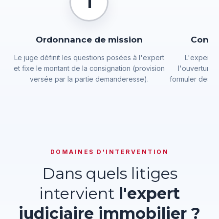
1
Ordonnance de mission
Convo
Le juge définit les questions posées à l'expert
L'expert i
et fixe le montant de la consignation (provision
l'ouverture 
versée par la partie demanderesse).
formuler des di
DOMAINES D'INTERVENTION
Dans quels litiges
intervient
l'expert
judiciaire immobilier ?