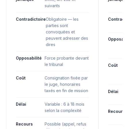
suivants
Contradictoire
Obligatoire — les
Contradic
parties sont
convoquées et
peuvent adresser des
Opposabil
dires
Opposabilité
Force probante devant
le tribunal
Coût
Coût
Consignation fixée par
le juge, honoraires
taxés en fin de mission
Délai
Délai
Variable : 6 à 18 mois
selon la complexité
Recours
Recours
Possible (appel, refus