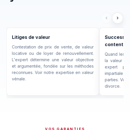
Litiges de valeur
Succession
contentie
Contestation de prix de vente, de valeur
locative ou de loyer de renouvellement.
Quand les pa
L'expert détermine une valeur objective
la valeur d'
et argumentée, fondée sur les méthodes
expert pou
reconnues.
Voir notre expertise en valeur
impartiale 
vénale
.
parties. Voi
divorce
.
VOS GARANTIES