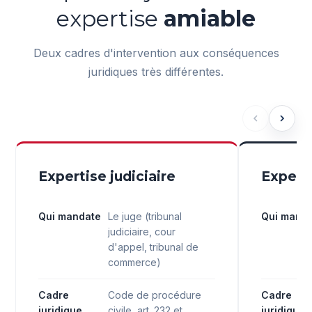
expertise
amiable
Deux cadres d'intervention aux conséquences
juridiques très différentes.
Expertise judiciaire
Expert
Qui mandate
Le juge (tribunal
Qui mand
judiciaire, cour
d'appel, tribunal de
commerce)
Cadre
Code de procédure
Cadre
juridique
civile, art. 232 et
juridique