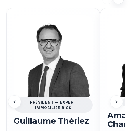
PRÉSIDENT — EXPERT
EX
IMMOBILIER RICS
Aman
Guillaume Thériez
Charp