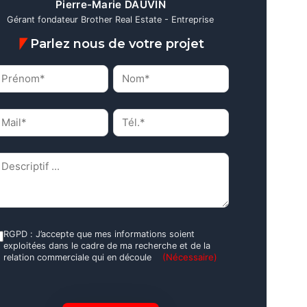
Pierre-Marie DAUVIN
Gérant fondateur Brother Real Estate - Entreprise
Parlez nous de votre projet
rénom*
Nom*
(Nécessaire)
(Nécessaire)
ail*
Tél.*
(Nécessaire)
(Nécessaire)
escriptif
(Nécessaire)
GPD
RGPD : J’accepte que mes informations soient
exploitées dans le cadre de ma recherche et de la
(Nécessaire)
(Nécessaire)
relation commerciale qui en découle
APTCHA