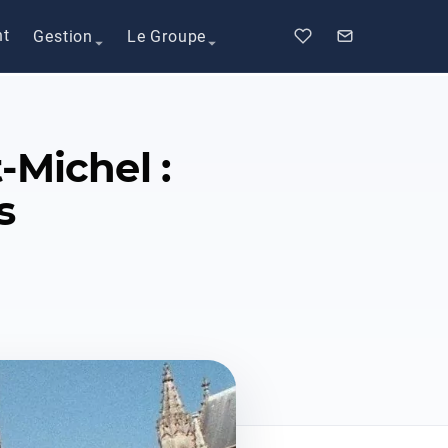
nt
Gestion
Le Groupe
-Michel :
s