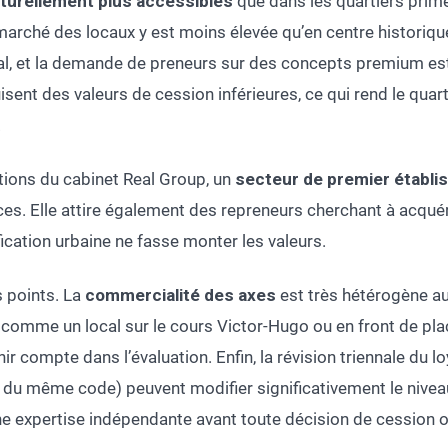
ucturellement plus accessibles
que dans les quartiers prime.
 marché des locaux y est moins élevée qu’en centre historiqu
l, et la demande de preneurs sur des concepts premium est
t des valeurs de cession inférieures, ce qui rend le quart
.
ations du cabinet Real Group, un
secteur de premier établ
vices. Elle attire également des repreneurs cherchant à acqu
fication urbaine ne fasse monter les valeurs.
s points. La
commercialité des axes
est très hétérogène au
comme un local sur le cours Victor-Hugo ou en front de plac
tenir compte dans l’évaluation. Enfin, la révision triennale d
3 du même code) peuvent modifier significativement le niveau 
 une expertise indépendante avant toute décision de cession 