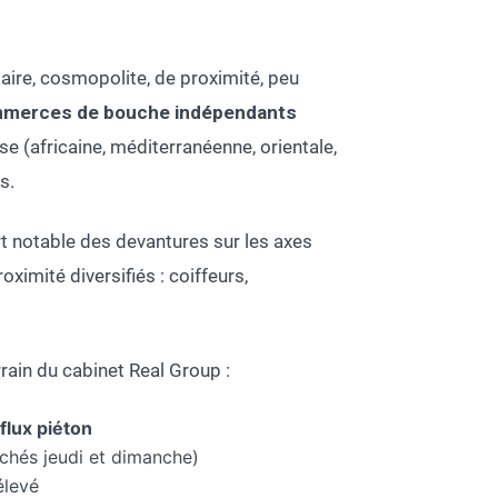
laire, cosmopolite, de proximité, peu
merces de bouche indépendants
e (africaine, méditerranéenne, orientale,
s.
rt notable des devantures sur les axes
ximité diversifiés : coiffeurs,
rain du cabinet Real Group :
flux piéton
chés jeudi et dimanche)
élevé