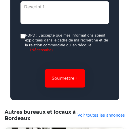
Descriptif
(Nécessaire)
RGPD
RGPD : J’accepte que mes informations soient
exploitées dans le cadre de ma recherche et de
(Nécessaire)
la relation commerciale qui en découle
(Nécessaire)
CAPTCHA
Autres bureaux et locaux à
Voir toutes les annonces
Bordeaux