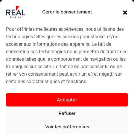
Cabinet de conseil en immobilier d'entreprise et commercial basé à
Bordeaux.
Gérer le consentement
Transaction, investissement, gestion, expertise depuis plus de 20
ans.
Pour offrir les meilleures expériences, nous utilisons des
technologies telles que les cookies pour stocker et/ou
LE GROUPE
accéder aux informations des appareils. Le fait de
consentir à ces technologies nous permettra de traiter des
données telles que le comportement de navigation ou les
AGENCE IMMOBILIÈRE
ID uniques sur ce site. Le fait de ne pas consentir ou de
retirer son consentement peut avoir un effet négatif sur
EN SAVOIR PLUS
certaines caractéristiques et fonctions.
EXPERTISE & ÉVALUATION
Accepter
Refuser
VOTRE EXPERT IMMOBILIER À BORDEAUX ET EN
GIRONDE
Voir les préférences