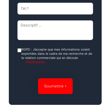
Tél.*
(Nécessaire)
Descriptif
(Nécessaire)
RGPD
RGPD : J’accepte que mes informations soient
exploitées dans le cadre de ma recherche et de
(Nécessaire)
la relation commerciale qui en découle
(Nécessaire)
CAPTCHA