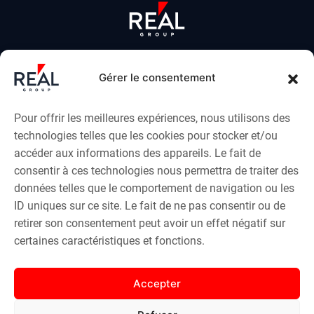
Cabinet de conseil en immobilier d'entreprise et commercial basé à
Bordeaux.
Gérer le consentement
Transaction, investissement, gestion, expertise depuis plus de 20
ans.
Pour offrir les meilleures expériences, nous utilisons des
technologies telles que les cookies pour stocker et/ou
LE GROUPE
accéder aux informations des appareils. Le fait de
consentir à ces technologies nous permettra de traiter des
données telles que le comportement de navigation ou les
AGENCE IMMOBILIÈRE
ID uniques sur ce site. Le fait de ne pas consentir ou de
retirer son consentement peut avoir un effet négatif sur
EN SAVOIR PLUS
certaines caractéristiques et fonctions.
EXPERTISE & ÉVALUATION
Accepter
VOTRE EXPERT IMMOBILIER À BORDEAUX ET EN