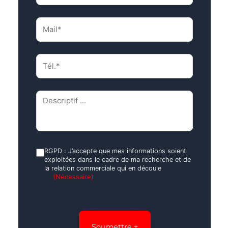
Mail*
(Nécessaire)
Tél.*
(Nécessaire)
Descriptif
(Nécessaire)
RGPD
RGPD : J’accepte que mes informations soient
exploitées dans le cadre de ma recherche et de
(Nécessaire)
la relation commerciale qui en découle
(Nécessaire)
CAPTCHA