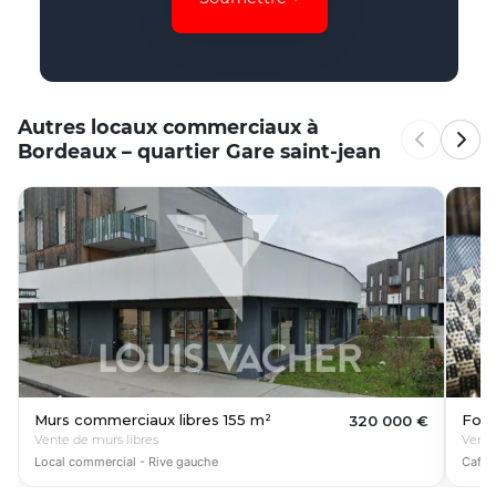
Autres locaux commerciaux à
Bordeaux – quartier Gare saint-jean
Murs commerciaux libres 155 m²
Fon
320 000 €
Vente de murs libres
Vent
Local commercial - Rive gauche
Café 