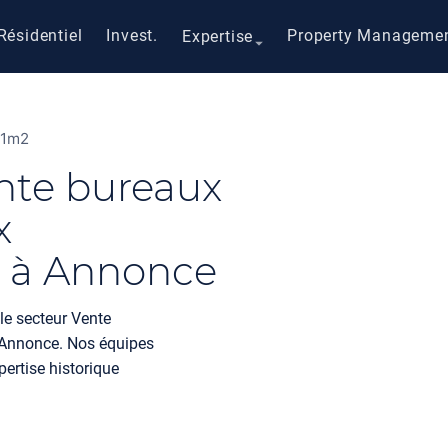
Résidentiel
Invest.
Property Manageme
Expertise
31m2
nte bureaux
x
 à Annonce
le secteur Vente
Annonce. Nos équipes
ertise historique