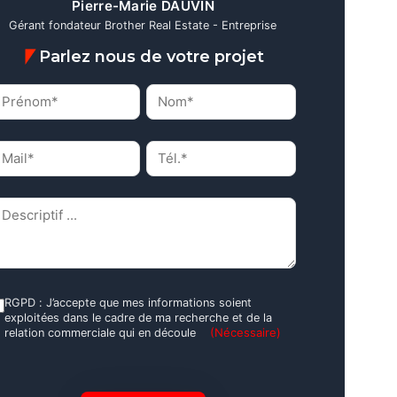
Pierre-Marie DAUVIN
Gérant fondateur Brother Real Estate - Entreprise
Parlez nous de votre projet
rénom*
Nom*
(Nécessaire)
(Nécessaire)
ail*
Tél.*
(Nécessaire)
(Nécessaire)
escriptif
(Nécessaire)
GPD
RGPD : J’accepte que mes informations soient
exploitées dans le cadre de ma recherche et de la
(Nécessaire)
(Nécessaire)
relation commerciale qui en découle
APTCHA