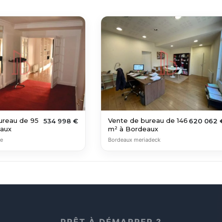
ureau de 95
Vente de bureau de 146
534 998 €
620 062 
aux
m² à Bordeaux
re
Bordeaux meriadeck
PRÊT À DÉMARRER ?