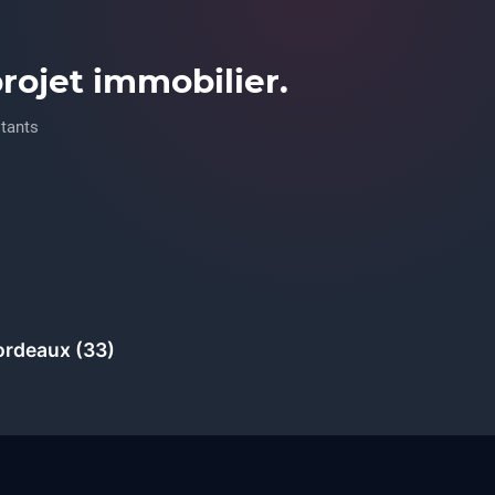
ojet immobilier.
ltants
ordeaux (33)