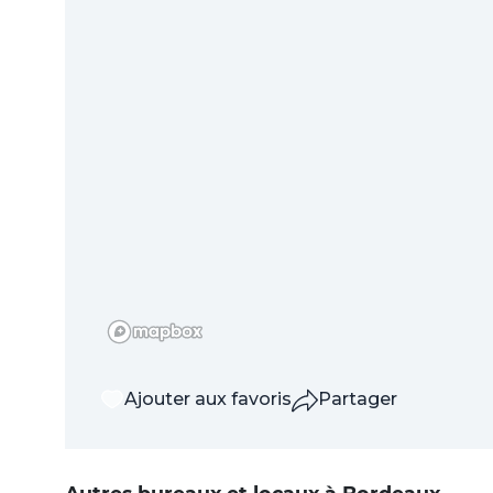
J'accepte que mes donn
pour me recontacter da
demande.
Politique de c
Valide
Ajouter aux favoris
Partager