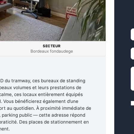
P
SECTEUR
M
Bordeaux fondaudege
D
e D du tramway, ces bureaux de standing
 beaux volumes et leurs prestations de
 calme, ces locaux entièrement équipés
el. Vous bénéficierez également d’une
R
fort au quotidien. À proximité immédiate de
 parking public — cette adresse répond
praticité. Des places de stationnement en
C
ment.