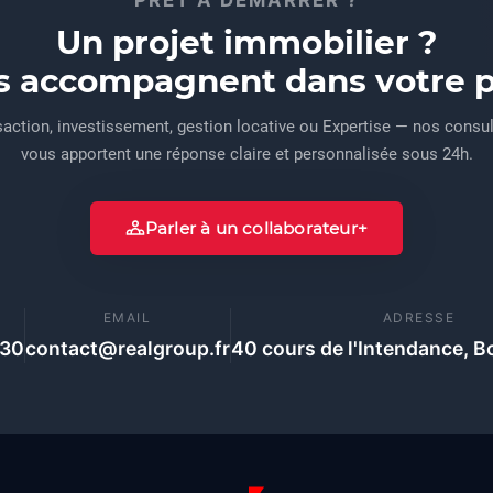
Un projet immobilier ?
s accompagnent dans votre pr
action, investissement, gestion locative ou Expertise — nos consu
vous apportent une réponse claire et personnalisée sous 24h.
Parler à un collaborateur
E
EMAIL
ADRESSE
 30
contact@realgroup.fr
40 cours de l'Intendance, B