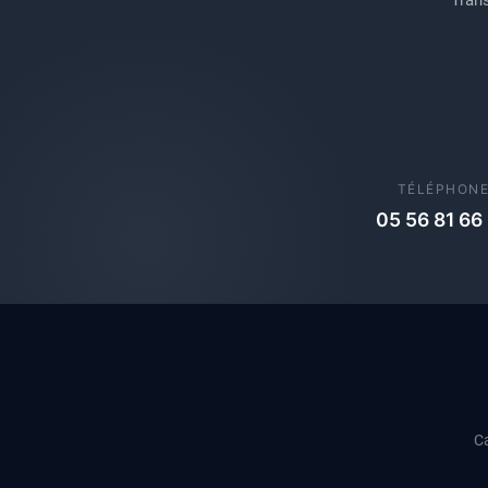
TÉLÉPHON
05 56 81 66
Ca