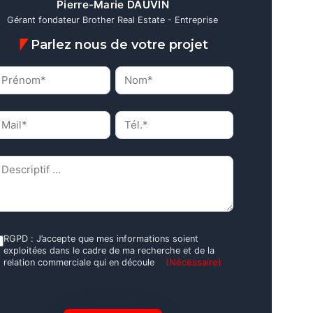
Pierre-Marie DAUVIN
Gérant fondateur Brother Real Estate - Entreprise
Parlez nous de votre projet
rénom*
Nom*
(Nécessaire)
(Nécessaire)
ail*
Tél.*
(Nécessaire)
(Nécessaire)
escriptif
(Nécessaire)
GPD
RGPD : J’accepte que mes informations soient
exploitées dans le cadre de ma recherche et de la
(Nécessaire)
(Nécessaire)
relation commerciale qui en découle
APTCHA