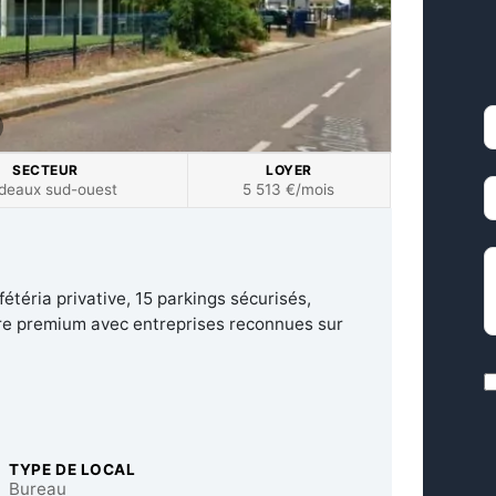
P
SECTEUR
LOYER
M
deaux sud-ouest
5 513 €/mois
D
étéria privative, 15 parkings sécurisés,
ire premium avec entreprises reconnues sur
R
TYPE DE LOCAL
C
Bureau