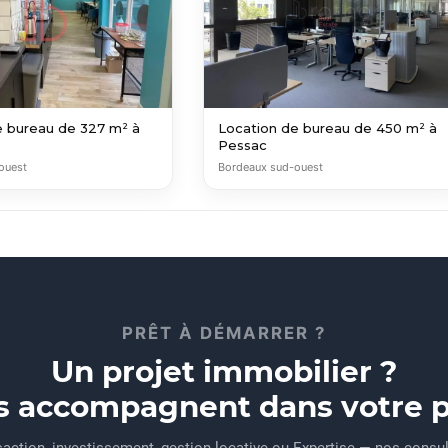
e bureau de 327 m² à
Location de bureau de 450 m² à
Pessac
ouest
Bordeaux sud-ouest
PRÊT À DÉMARRER ?
Un projet immobilier ?
s accompagnent dans votre pr
action, investissement, gestion locative ou Expertise — nos consu