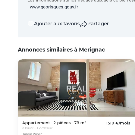
Les informations sur les risques auxquels ce bien es
:
www.georisques.gouv.fr
Ajouter aux favoris
Partager
Annonces similaires à Merignac
Appartement · 2 pièces · 78 m²
1 519 €/mois
à louer – Bordeaux
Jardin Public