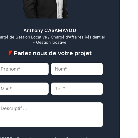
Anthony CASAMAYOU
argé de Gestion Locative / Chargé d'Affaires Résidentiel
- Gestion locative
Parlez nous de votre projet
rénom*
Nom*
(Nécessaire)
(Nécessaire)
ail*
Tél.*
(Nécessaire)
(Nécessaire)
escriptif
(Nécessaire)