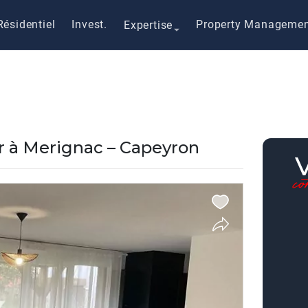
Résidentiel
Invest.
Property Manageme
Expertise
er à Merignac – Capeyron
c