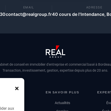
E
EMAIL
ADRESSE
 30
contact@realgroup.fr
40 cours de l'Intendance, B
binet de conseil en immobilier d'entreprise et commercial basé à Bordea
Transaction, investissement, gestion, expertise depuis plus de 20 ans.
MMOBILIÈRE
EN SAVOIR PLUS
EXPER
appartement
Actualités
Éva
céder aux