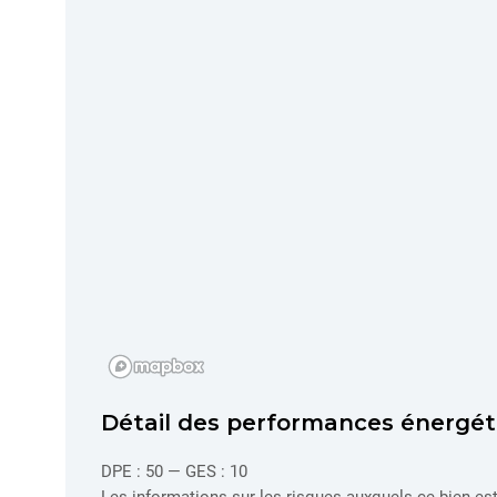
J'accepte que mes donn
pour me recontacter da
demande.
Politique de c
Valide
Détail des performances énergét
DPE : 50 — GES : 10