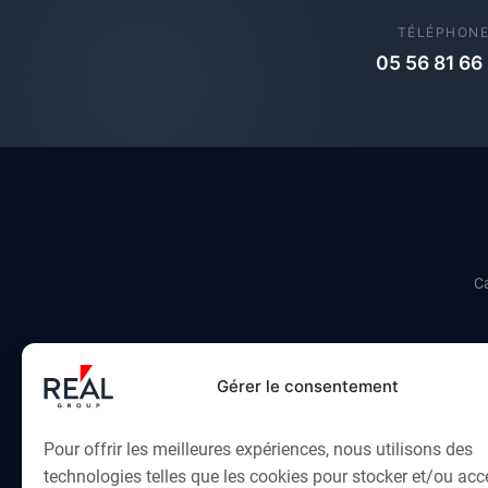
TÉLÉPHON
05 56 81 66
Ca
Gérer le consentement
LE GROUPE
AGENCE I
Pour offrir les meilleures expériences, nous utilisons des
Équipe
Maison & 
technologies telles que les cookies pour stocker et/ou ac